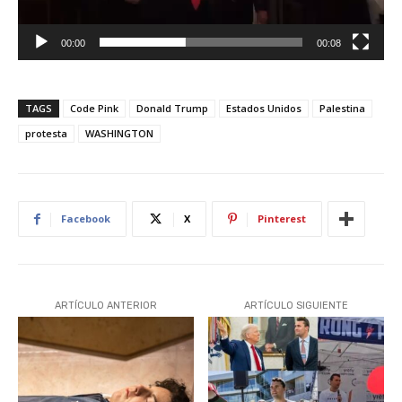
c
t
o
00:00
00:08
r
d
e
TAGS
Code Pink
Donald Trump
Estados Unidos
Palestina
v
protesta
WASHINGTON
í
d
e
o
Facebook
X
Pinterest
ARTÍCULO ANTERIOR
ARTÍCULO SIGUIENTE