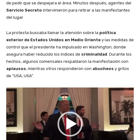
de pedir que se despejara el área. Minutos después, agentes del
Servicio Secreto
intervinieron para retirar a las manifestantes
del lugar.
La protesta buscaba llamar la atención sobre la
política
exterior de Estados Unidos en Medio Oriente
y las medidas de
control que el presidente ha impulsado en Washington, donde
asegura haber reducido los índices de
criminalidad
. Durante los
hechos, algunos comensales respaldaron la manifestación con
aplausos
, mientras otros respondieron con
abucheos
y gritos
de “USA, USA”.
R
e
p
r
o
d
u