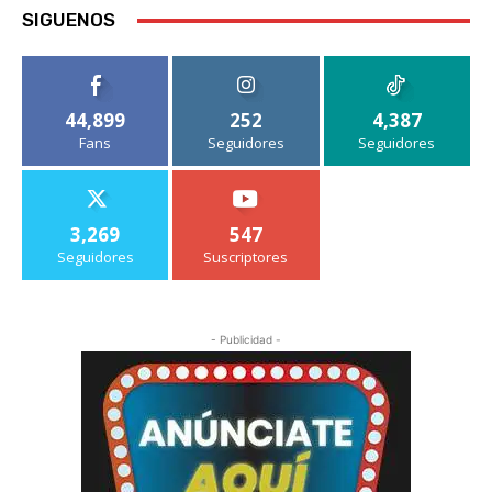
SIGUENOS
44,899
252
4,387
Fans
Seguidores
Seguidores
3,269
547
Seguidores
Suscriptores
- Publicidad -