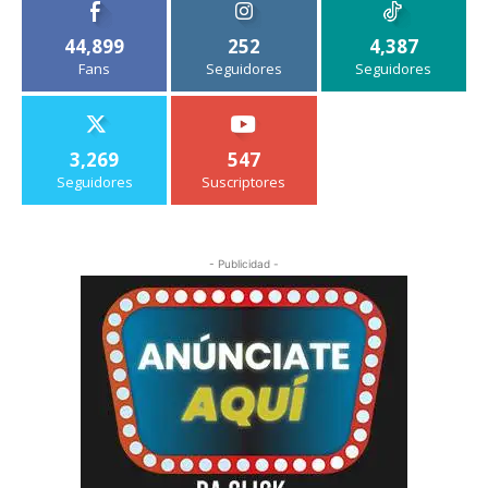
44,899
252
4,387
Fans
Seguidores
Seguidores
3,269
547
Seguidores
Suscriptores
- Publicidad -