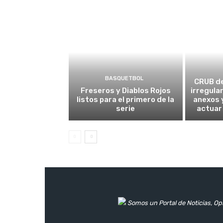
BASQUETBOL
CRUB d
Freseros y Diablos Rojos
irregula
listos para el primero de la
anexos y
serie
actuar
Somos un Portal de Noticias, Opi