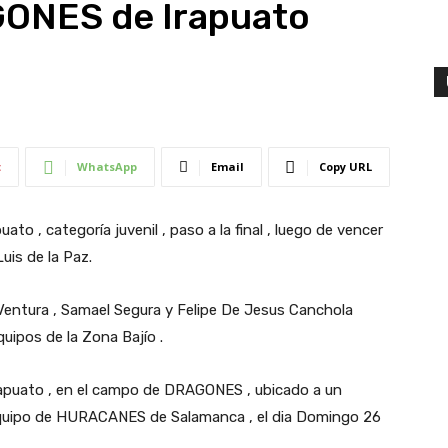
GONES de Irapuato
t
WhatsApp
Email
Copy URL
o , categoría juvenil , paso a la final , luego de vencer
is de la Paz.
entura , Samael Segura y Felipe De Jesus Canchola
quipos de la Zona Bajío .
 Irapuato , en el campo de DRAGONES , ubicado a un
 equipo de HURACANES de Salamanca , el dia Domingo 26