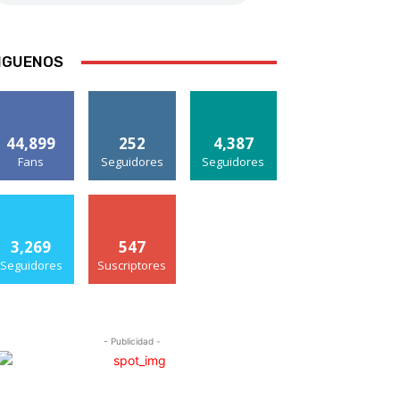
IGUENOS
44,899
252
4,387
Fans
Seguidores
Seguidores
3,269
547
Seguidores
Suscriptores
- Publicidad -