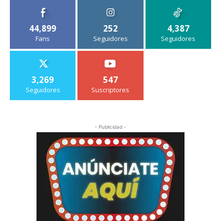
44,899
252
4,387
Fans
Seguidores
Seguidores
3,269
547
Seguidores
Suscriptores
- Publicidad -