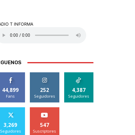
ADIO T INFORMA
IGUENOS
44,899
252
4,387
Fans
Seguidores
Seguidores
3,269
547
Seguidores
Suscriptores