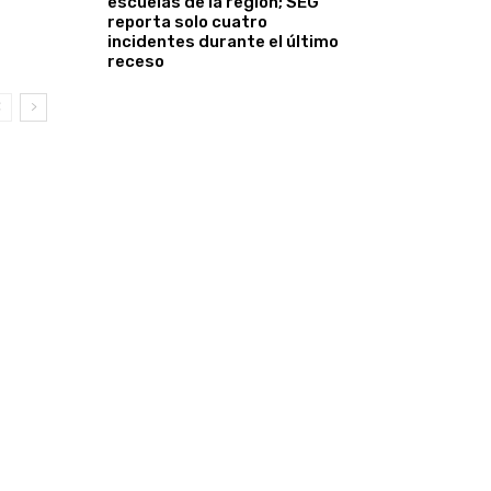
escuelas de la región; SEG
reporta solo cuatro
incidentes durante el último
receso