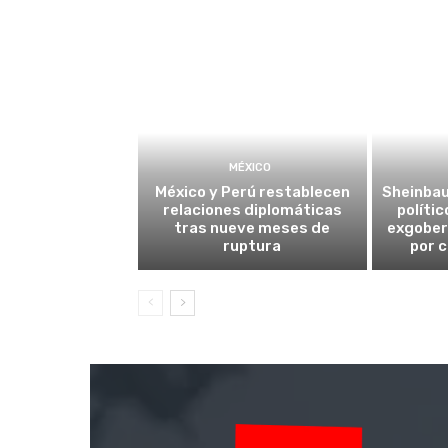
MÉXICO
México y Perú restablecen
Sheinba
relaciones diplomáticas
políti
tras nueve meses de
exgober
ruptura
por 