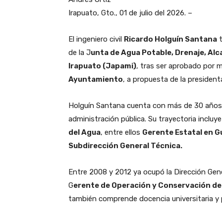
Irapuato, Gto., 01 de julio del 2026. –
El ingeniero civil
Ricardo Holguín Santana
t
de la J
unta de Agua Potable, Drenaje, Alc
Irapuato (Japami)
, tras ser aprobado por m
Ayuntamiento
, a propuesta de la presiden
Holguín Santana cuenta con más de 30 años de e
administración pública. Su trayectoria incluy
del Agua
, entre ellos
Gerente Estatal en G
Subdirección General Técnica.
Entre 2008 y 2012 ya ocupó la Dirección Ge
G
erente de Operación y Conservación del 
también comprende docencia universitaria y p