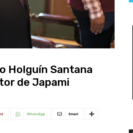
do Holguín Santana
tor de Japami
st
WhatsApp
Email