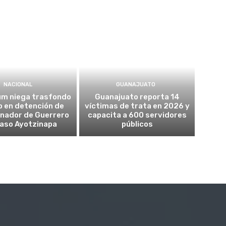
NACIONAL
GUANAJUATO
um niega trasfondo
Guanajuato reporta 14
co en detención de
víctimas de trata en 2026 y
nador de Guerrero
capacita a 600 servidores
caso Ayotzinapa
públicos