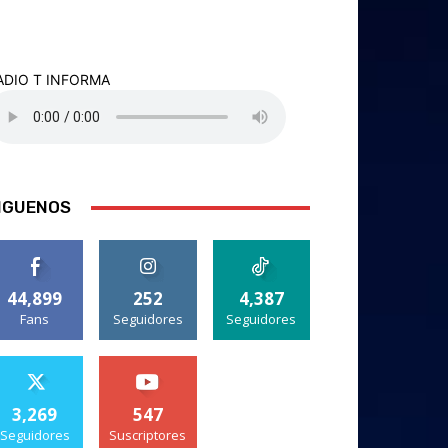
ADIO T INFORMA
IGUENOS
44,899
252
4,387
Fans
Seguidores
Seguidores
3,269
547
Seguidores
Suscriptores