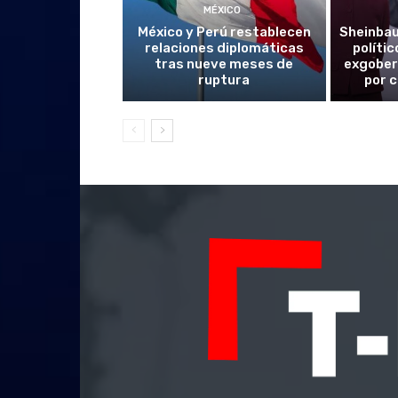
MÉXICO
México y Perú restablecen
Sheinba
relaciones diplomáticas
políti
tras nueve meses de
exgober
ruptura
por 