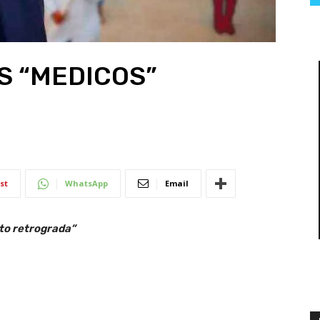
S “MEDICOS”
st
WhatsApp
Email
nto retrograda”