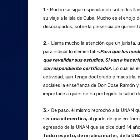
1.-
Mucho se sigue especulando sobre los ll
su viaje a la isla de Cuba. Mucho es el enoj
desocupados, sobre la presencia de quiniento
2.-
Llama mucho la atención que un jurista, un
para indicar lo elemental: «
Para que los médi
que revalidar sus estudios. Si van a hacerl
correspondiente certificado».
Lo cual es e
actividad, aun tenga doctorado o maestría, e
sociales la enseñanza de Don Jose Ramón y c
importarle a quien no ha protegido la salud d
3.-
De paso, él mismo reprochó a la UNAM que
ser
una vil mentira,
al grado de que en forma
egresado de la UNAM que se dice duró 14 años 
todo respeto, de mi alma mater, de la
UN