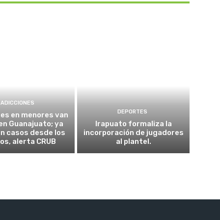
ADICCIONES
DEPORTES
nes en menores van
 en Guanajuato; ya
Irapuato formaliza la
n casos desde los
incorporación de jugadores
os, alerta CRUB
al plantel.