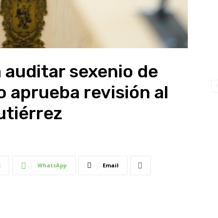
auditar sexenio de
o aprueba revisión al
utiérrez
t
WhatsApp
Email