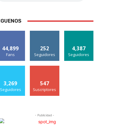
IGUENOS
44,899
252
4,387
Fans
Seguidores
Seguidores
3,269
547
Seguidores
Suscriptores
- Publicidad -