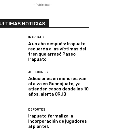
- Publicidad -
ULTIMAS NOTICIAS
IRAPUATO
A un año después: Irapuato
recuerda a las víctimas del
tren que arrasó Paseo
Irapuato
ADICCIONES
Adicciones en menores van
al alza en Guanajuato; ya
atienden casos desde los 10
años, alerta CRUB
DEPORTES
Irapuato formaliza la
incorporación de jugadores
al plantel.