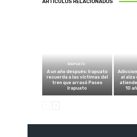
ARTÍCULOS RELACIONADOS
IRAPUATO
A un año después: Irapuato
Adiccio
recuerda a las víctimas del
al alza
tren que arrasó Paseo
atiende
Irapuato
10 añ