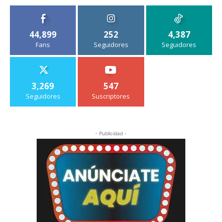
44,899
252
4,387
Fans
Seguidores
Seguidores
3,269
547
Seguidores
Suscriptores
- Publicidad -