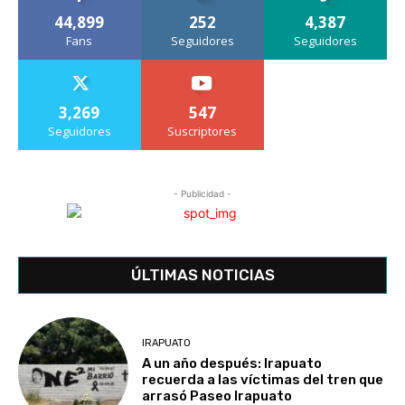
44,899
252
4,387
Fans
Seguidores
Seguidores
3,269
547
Seguidores
Suscriptores
- Publicidad -
ÚLTIMAS NOTICIAS
IRAPUATO
A un año después: Irapuato
recuerda a las víctimas del tren que
arrasó Paseo Irapuato