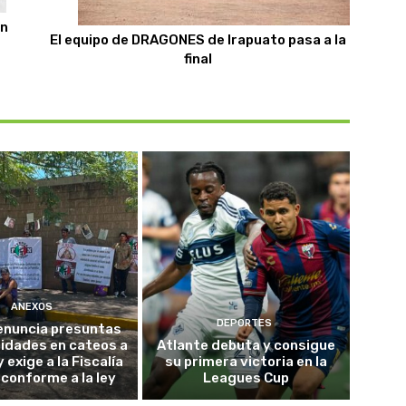
an
El equipo de DRAGONES de Irapuato pasa a la
final
ANEXOS
DEPORTES
enuncia presuntas
ridades en cateos a
Atlante debuta y consigue
 exige a la Fiscalía
su primera victoria en la
 conforme a la ley
Leagues Cup