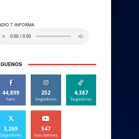
ADIO T INFORMA
IGUENOS
44,899
252
4,387
Fans
Seguidores
Seguidores
3,269
547
Seguidores
Suscriptores