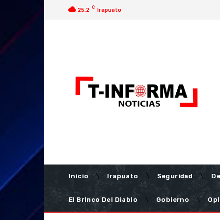
C
25.2
Irapuato
Inicio
Irapuato
Seguridad
De
El Brinco Del Diablo
Gobierno
Opi