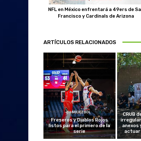
NFL en México enfrentará a 49ers de S
Francisco y Cardinals de Arizona
ARTÍCULOS RELACIONADOS
BASQUETBOL
CRUB d
Freseros y Diablos Rojos
irregula
listos para el primero de la
anexos y
serie
actuar