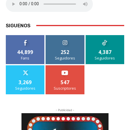
SIGUENOS
44,899
252
4,387
Fans
Seguidores
Seguidores
3,269
547
Seguidores
Suscriptores
- Publicidad -