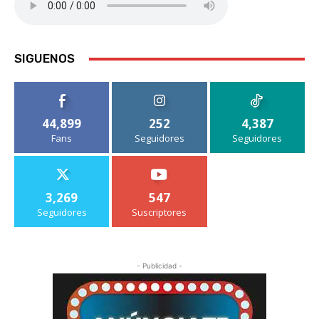
SIGUENOS
44,899
252
4,387
Fans
Seguidores
Seguidores
3,269
547
Seguidores
Suscriptores
- Publicidad -