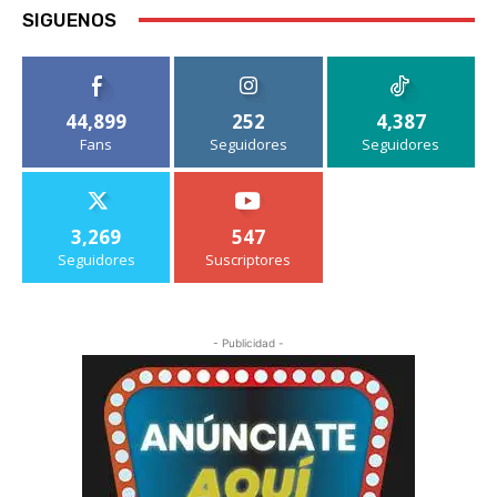
SIGUENOS
44,899
252
4,387
Fans
Seguidores
Seguidores
3,269
547
Seguidores
Suscriptores
- Publicidad -