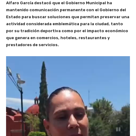
Alfaro García destacó que el Gobierno Municipal ha
mantenido comunicación permanente con el Gobierno del
Estado para buscar soluciones que permitan preservar una
actividad considerada emblemática para la ciudad, tanto
por su tradición deportiva como por el impacto económico
que genera en comercios, hoteles, restaurantes y
prestadores de servicios.
R
e
p
r
o
d
u
c
t
o
r