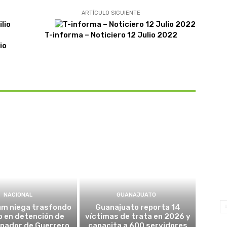
ARTÍCULO SIGUIENTE
T-informa – Noticiero 12 Julio 2022
io
NACIONAL
GUANAJUATO
um niega trasfondo
Guanajuato reporta 14
co en detención de
víctimas de trata en 2026 y
nador de Guerrero
capacita a 600 servidores