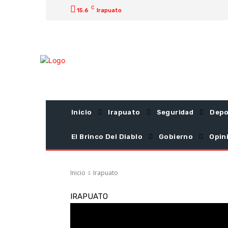
C
15.6
Irapuato
Inicio
Irapuato
Seguridad
Depo
El Brinco Del Diablo
Gobierno
Opin
Inicio
Irapuato
IRAPUATO