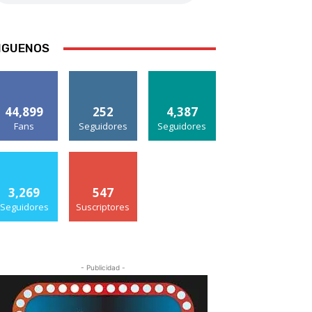
IGUENOS
44,899
252
4,387
Fans
Seguidores
Seguidores
3,269
547
Seguidores
Suscriptores
- Publicidad -