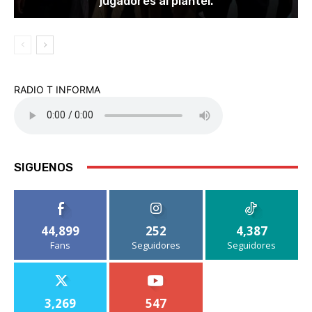
jugadores al plantel.
RADIO T INFORMA
SIGUENOS
44,899
252
4,387
Fans
Seguidores
Seguidores
3,269
547