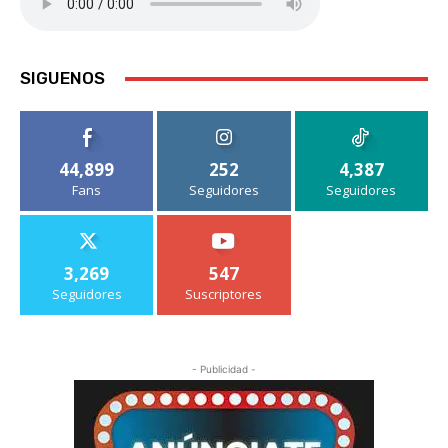
SIGUENOS
44,899
252
4,387
Fans
Seguidores
Seguidores
3,269
547
Seguidores
Suscriptores
- Publicidad -