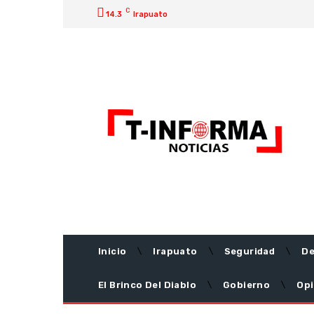
C
14.3
Irapuato
Inicio
Irapuato
Seguridad
De
El Brinco Del Diablo
Gobierno
Opi