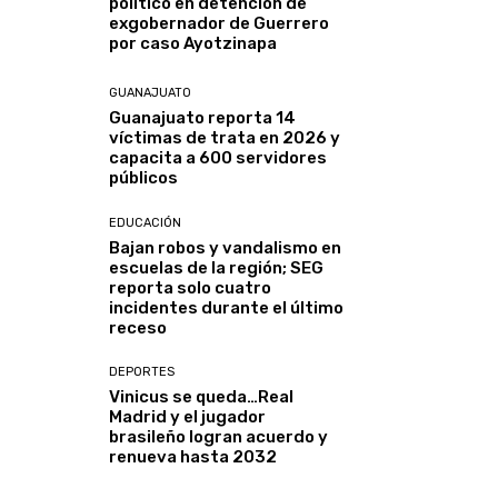
político en detención de
exgobernador de Guerrero
por caso Ayotzinapa
GUANAJUATO
Guanajuato reporta 14
víctimas de trata en 2026 y
capacita a 600 servidores
públicos
EDUCACIÓN
Bajan robos y vandalismo en
escuelas de la región; SEG
reporta solo cuatro
incidentes durante el último
receso
DEPORTES
Vinicus se queda…Real
Madrid y el jugador
brasileño logran acuerdo y
renueva hasta 2032