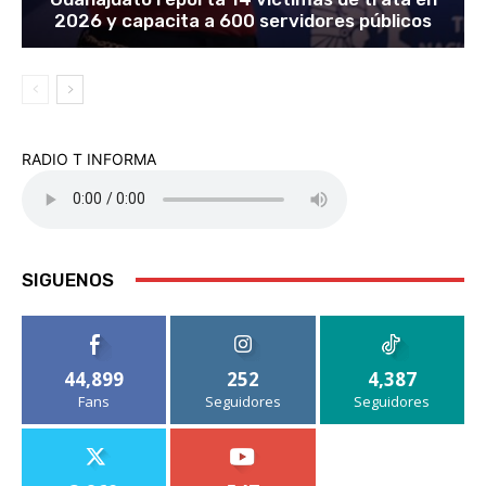
2026 y capacita a 600 servidores públicos
RADIO T INFORMA
SIGUENOS
44,899
252
4,387
Fans
Seguidores
Seguidores