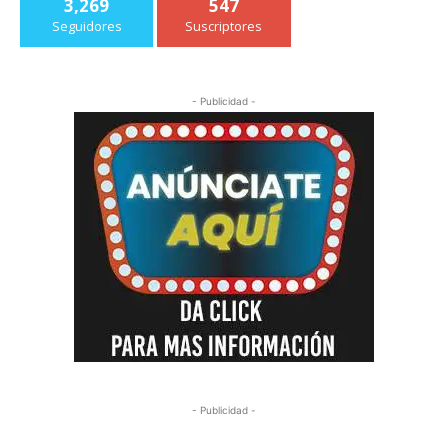
3,269
547
Seguidores
Suscriptores
- Publicidad -
- Publicidad -