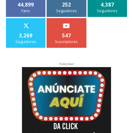
44,899
252
4,387
Fans
Seguidores
Seguidores
3,269
547
Seguidores
Suscriptores
- Publicidad -