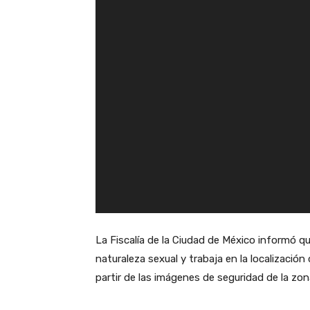
e
v
í
d
e
o
La Fiscalía de la Ciudad de México informó qu
naturaleza sexual y trabaja en la localización
partir de las imágenes de seguridad de la zon