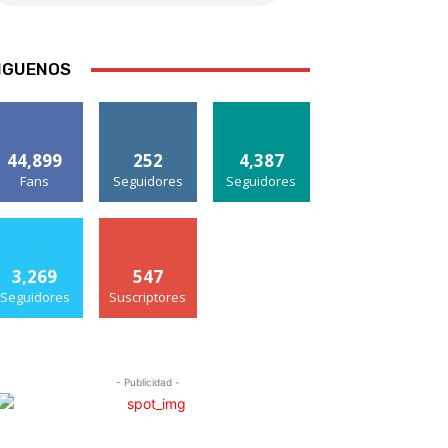
IGUENOS
44,899
252
4,387
Fans
Seguidores
Seguidores
3,269
547
Seguidores
Suscriptores
- Publicidad -