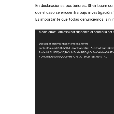
En declaraciones posteriores, Sheinbaum con
que el caso se encuentra bajo investigación. 
Es importante que todas denunciemos, sin im
R
Media error: Format(s) not supported or source(s) not 
e
Descargar archivo: https://t-informa.mx/wp-
p
content/uploads/2025/11/FDownloader.Net_AQOnwhwgg1Gmr
r
7sVierHhRLUFWyVff7jBz3r3o7uMKfBFGglzDISwVsAYiau88cIEl
YOmumhQ3fwx5pQOC9nHb7JY5uQ_360p_SD.mp4?_=1
o
d
u
c
t
o
r
d