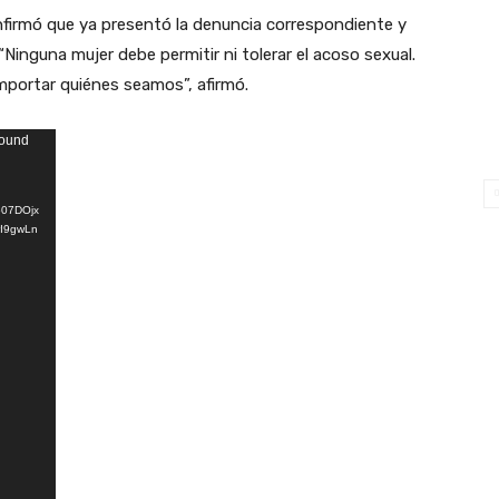
firmó que ya presentó la denuncia correspondiente y
“Ninguna mujer debe permitir ni tolerar el acoso sexual.
portar quiénes seamos”, afirmó.
found
607DOjx
rI9gwLn