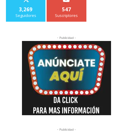
3,269
547
Seguidores
Suscriptores
- Publicidad -
- Publicidad -