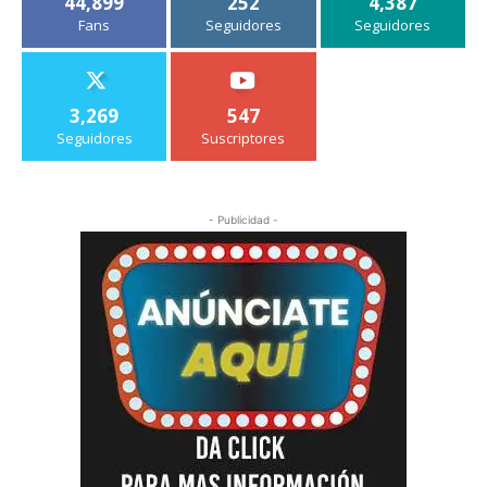
44,899
252
4,387
Fans
Seguidores
Seguidores
3,269
547
Seguidores
Suscriptores
- Publicidad -