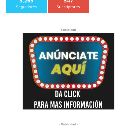
3,269
547
Seguidores
Suscriptores
- Publicidad -
- Publicidad -