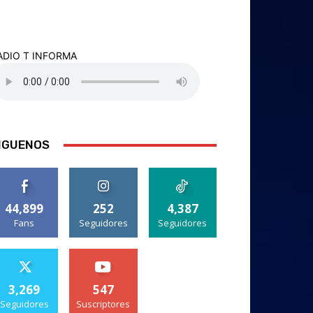
ADIO T INFORMA
IGUENOS
44,899
252
4,387
Fans
Seguidores
Seguidores
3,269
547
Seguidores
Suscriptores