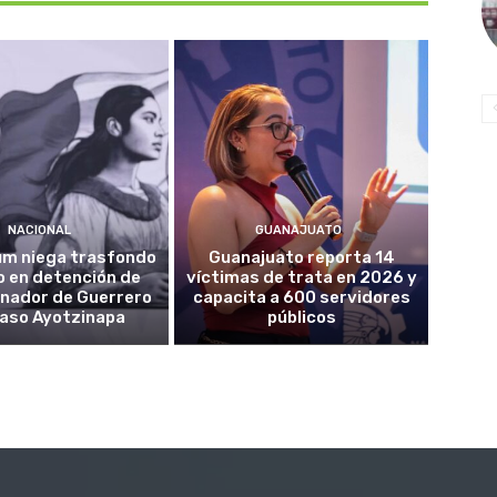
NACIONAL
GUANAJUATO
um niega trasfondo
Guanajuato reporta 14
co en detención de
víctimas de trata en 2026 y
nador de Guerrero
capacita a 600 servidores
caso Ayotzinapa
públicos