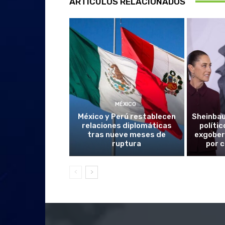
ARTÍCULOS RELACIONADOS
MÉXICO
México y Perú restablecen
Sheinba
relaciones diplomáticas
políti
tras nueve meses de
exgober
ruptura
por 