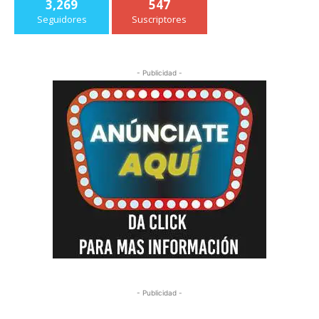
3,269
547
Seguidores
Suscriptores
- Publicidad -
- Publicidad -