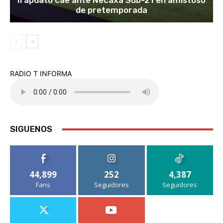
Irapuato cae ante Necaxa Sub-21 en amistoso
de pretemporada
RADIO T INFORMA
SIGUENOS
44,899
252
4,387
Fans
Seguidores
Seguidores