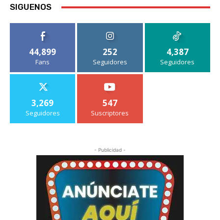
SIGUENOS
44,899
252
4,387
Fans
Seguidores
Seguidores
3,269
547
Seguidores
Suscriptores
- Publicidad -