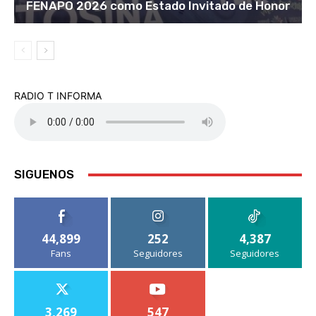
FENAPO 2026 como Estado Invitado de Honor
RADIO T INFORMA
SIGUENOS
44,899
252
4,387
Fans
Seguidores
Seguidores
3,269
547