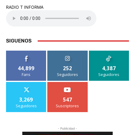
RADIO T INFORMA
SIGUENOS
44,899
252
4,387
Fans
Seguidores
Seguidores
3,269
547
Seguidores
Suscriptores
- Publicidad -