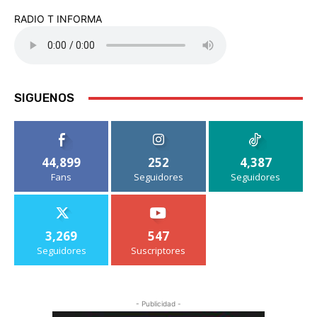
RADIO T INFORMA
SIGUENOS
44,899
252
4,387
Fans
Seguidores
Seguidores
3,269
547
Seguidores
Suscriptores
- Publicidad -