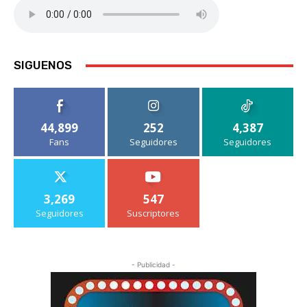
SIGUENOS
44,899
252
4,387
Fans
Seguidores
Seguidores
3,269
547
Seguidores
Suscriptores
- Publicidad -