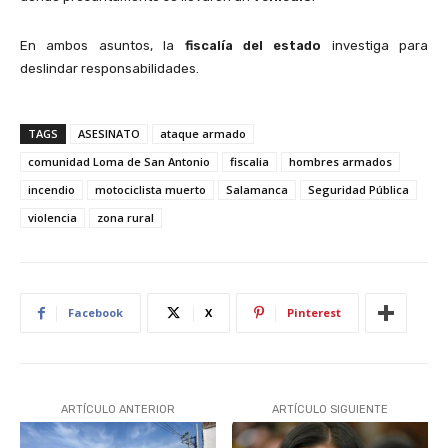
En ambos asuntos, la
fiscalía del estado
investiga para
deslindar responsabilidades.
TAGS
ASESINATO
ataque armado
comunidad Loma de San Antonio
fiscalia
hombres armados
incendio
motociclista muerto
Salamanca
Seguridad Pública
violencia
zona rural
Facebook
X
Pinterest
ARTÍCULO ANTERIOR
ARTÍCULO SIGUIENTE