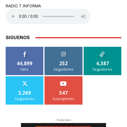
RADIO T INFORMA
SIGUENOS
44,899
252
4,387
Fans
Seguidores
Seguidores
3,269
547
Seguidores
Suscriptores
- Publicidad -