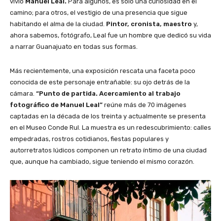
vivió
Manuel Leal.
Para algunos, es solo una curiosidad en el
camino; para otros, el vestigio de una presencia que sigue
habitando el alma de la ciudad.
Pintor, cronista, maestro
y,
ahora sabemos, fotógrafo, Leal fue un hombre que dedicó su vida
a narrar Guanajuato en todas sus formas.
Más recientemente, una exposición rescata una faceta poco
conocida de este personaje entrañable: su ojo detrás de la
cámara.
“Punto de partida. Acercamiento al trabajo
fotográfico de Manuel Leal”
reúne más de 70 imágenes
captadas en la década de los treinta y actualmente se presenta
en el Museo Conde Rul. La muestra es un redescubrimiento: calles
empedradas, rostros cotidianos, fiestas populares y
autorretratos lúdicos componen un retrato íntimo de una ciudad
que, aunque ha cambiado, sigue teniendo el mismo corazón.