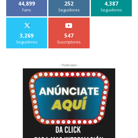
44,899
252
4,387
Fans
Seguidores
Seguidores
3,269
547
Seguidores
Suscriptores
- Publicidad -