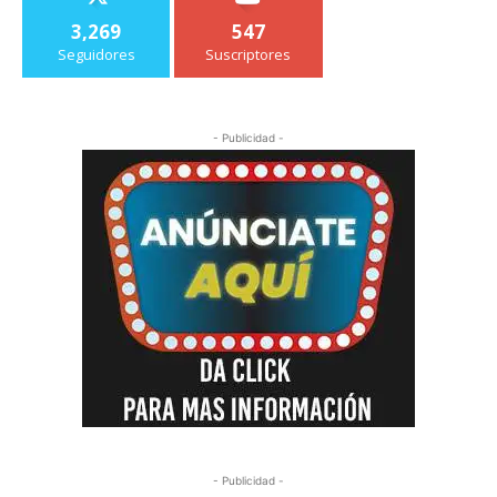
3,269
547
Seguidores
Suscriptores
- Publicidad -
- Publicidad -