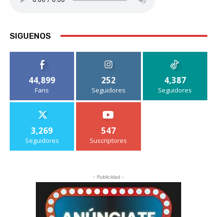
SIGUENOS
44,899
252
4,387
Fans
Seguidores
Seguidores
3,269
547
Seguidores
Suscriptores
- Publicidad -