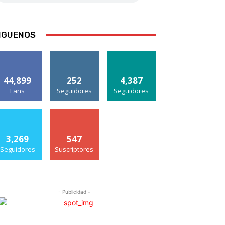
IGUENOS
44,899
252
4,387
Fans
Seguidores
Seguidores
3,269
547
Seguidores
Suscriptores
- Publicidad -