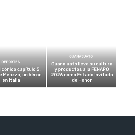
GUANAJUATO
DEPORTES
Guanajuato lleva su cultura
Icónico capítulo 5:
y productos a la FENAPO
e Meazza, un héroe
2026 como Estado Invitado
en Italia
de Honor