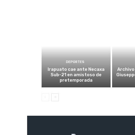
DEPORTES
Irapuato cae ante Necaxa
Archivo 
Sub-21 en amistoso de
Giusepp
pretemporada