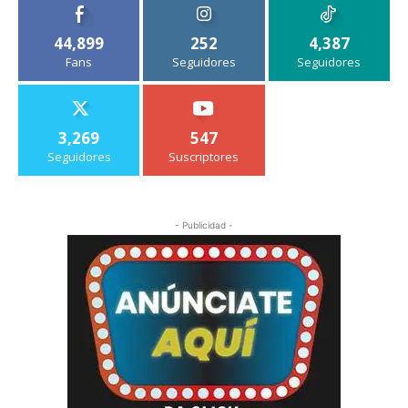
44,899
252
4,387
Fans
Seguidores
Seguidores
3,269
547
Seguidores
Suscriptores
- Publicidad -