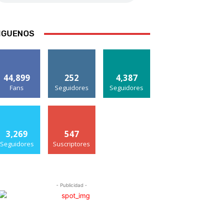
IGUENOS
44,899
252
4,387
Fans
Seguidores
Seguidores
3,269
547
Seguidores
Suscriptores
- Publicidad -