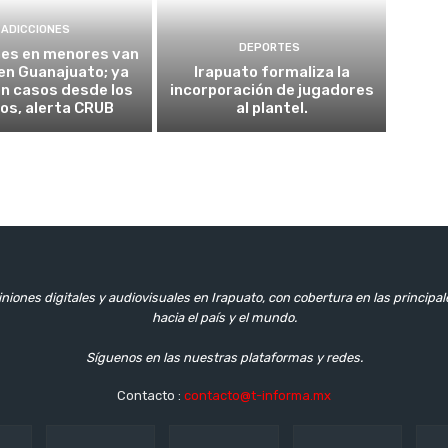
ADICCIONES
DEPORTES
nes en menores van
 en Guanajuato; ya
Irapuato formaliza la
n casos desde los
incorporación de jugadores
os, alerta CRUB
al plantel.
niones digitales y audiovisuales en Irapuato, con cobertura en las principa
hacia el país y el mundo.
Síguenos en las nuestras plataformas y redes.
Contacto :
contacto@t-informa.mx