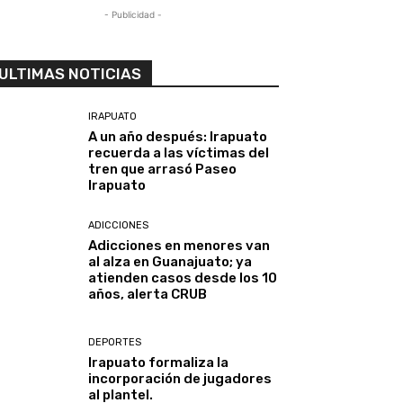
- Publicidad -
ULTIMAS NOTICIAS
IRAPUATO
A un año después: Irapuato
recuerda a las víctimas del
tren que arrasó Paseo
Irapuato
ADICCIONES
Adicciones en menores van
al alza en Guanajuato; ya
atienden casos desde los 10
años, alerta CRUB
DEPORTES
Irapuato formaliza la
incorporación de jugadores
al plantel.