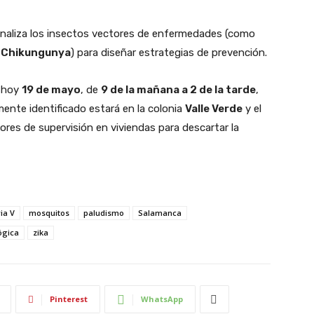
naliza los insectos vectores de enfermedades (como
y
Chikungunya
) para diseñar estrategias de prevención.
e hoy
19 de mayo
, de
9 de la mañana a 2 de la tarde
,
amente identificado estará en la colonia
Valle Verde
y el
bores de supervisión en viviendas para descartar la
ia V
mosquitos
paludismo
Salamanca
ógica
zika
Pinterest
WhatsApp