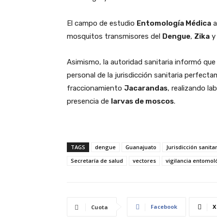
El campo de estudio
Entomología Médica
a
mosquitos transmisores del
Dengue
,
Zika
Asimismo, la autoridad sanitaria informó qu
personal de la jurisdicción sanitaria perfect
fraccionamiento
Jacarandas
, realizando la
presencia de
larvas de moscos
.
TAGS
dengue
Guanajuato
Jurisdicción sanitar
Secretaría de salud
vectores
vigilancia entomol
Facebook
X
Cuota