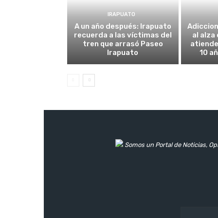
IRAPUATO
A un año después: Irapuato
Adiccio
recuerda a las víctimas del
al alza
tren que arrasó Paseo
atiende
Irapuato
10 añ
Somos un Portal de Noticias, Opi