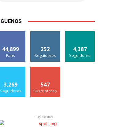
IGUENOS
44,899
252
4,387
Fans
Seguidores
Seguidores
3,269
547
Seguidores
Suscriptores
- Publicidad -