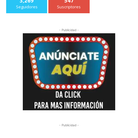
3,269
547
Seguidores
Suscriptores
- Publicidad -
- Publicidad -