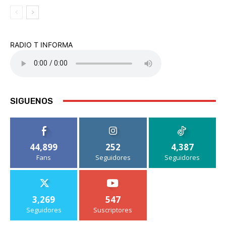
RADIO T INFORMA
SIGUENOS
44,899
252
4,387
Fans
Seguidores
Seguidores
3,269
547
Seguidores
Suscriptores