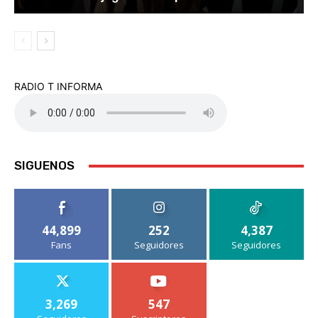
RADIO T INFORMA
SIGUENOS
44,899
252
4,387
Fans
Seguidores
Seguidores
3,269
547