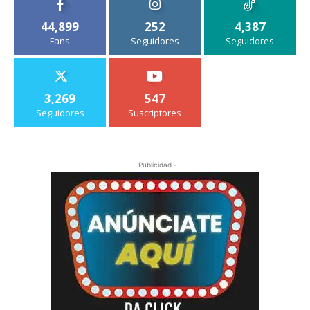
44,899
252
4,387
Fans
Seguidores
Seguidores
3,269
547
Seguidores
Suscriptores
- Publicidad -