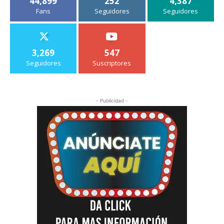
44,899
252
4,387
Fans
Seguidores
Seguidores
3,269
547
Seguidores
Suscriptores
- Publicidad -