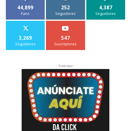
44,899
252
4,387
Fans
Seguidores
Seguidores
3,269
547
Seguidores
Suscriptores
- Publicidad -