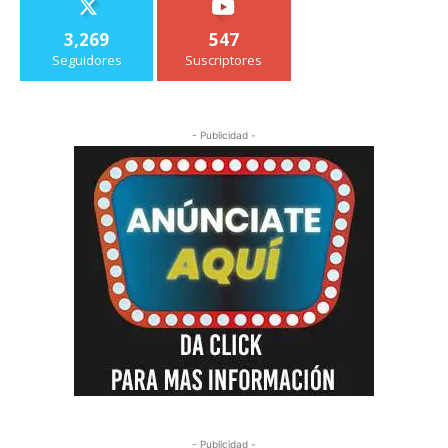
3,269
547
Seguidores
Suscriptores
- Publicidad -
- Publicidad -