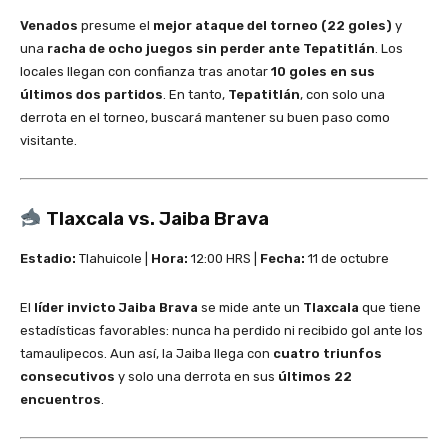
Venados
presume el
mejor ataque del torneo (22 goles)
y
una
racha de ocho juegos sin perder ante Tepatitlán
. Los
locales llegan con confianza tras anotar
10 goles en sus
últimos dos partidos
. En tanto,
Tepatitlán
, con solo una
derrota en el torneo, buscará mantener su buen paso como
visitante.
Tlaxcala vs. Jaiba Brava
Estadio:
Tlahuicole |
Hora:
12:00 HRS |
Fecha:
11 de octubre
El
líder invicto Jaiba Brava
se mide ante un
Tlaxcala
que tiene
estadísticas favorables: nunca ha perdido ni recibido gol ante los
tamaulipecos. Aun así, la Jaiba llega con
cuatro triunfos
consecutivos
y solo una derrota en sus
últimos 22
encuentros
.