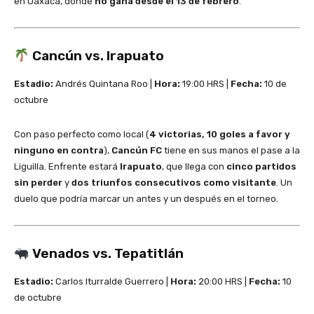
en Oaxaca, donde
no gana desde el 13 de febrero
.
Cancún vs. Irapuato
Estadio:
Andrés Quintana Roo |
Hora:
19:00 HRS |
Fecha:
10 de
octubre
Con paso perfecto como local (
4 victorias, 10 goles a favor y
ninguno en contra
),
Cancún FC
tiene en sus manos el pase a la
Liguilla. Enfrente estará
Irapuato
, que llega con
cinco partidos
sin perder
y
dos triunfos consecutivos como visitante
. Un
duelo que podría marcar un antes y un después en el torneo.
Venados vs. Tepatitlán
Estadio:
Carlos Iturralde Guerrero |
Hora:
20:00 HRS |
Fecha:
10
de octubre