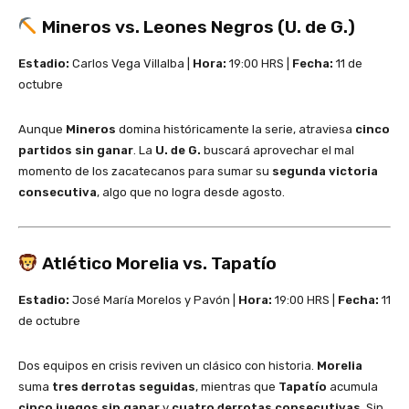
Mineros vs. Leones Negros (U. de G.)
Estadio:
Carlos Vega Villalba |
Hora:
19:00 HRS |
Fecha:
11 de
octubre
Aunque
Mineros
domina históricamente la serie, atraviesa
cinco
partidos sin ganar
. La
U. de G.
buscará aprovechar el mal
momento de los zacatecanos para sumar su
segunda victoria
consecutiva
, algo que no logra desde agosto.
Atlético Morelia vs. Tapatío
Estadio:
José María Morelos y Pavón |
Hora:
19:00 HRS |
Fecha:
11
de octubre
Dos equipos en crisis reviven un clásico con historia.
Morelia
suma
tres derrotas seguidas
, mientras que
Tapatío
acumula
cinco juegos sin ganar
y
cuatro derrotas consecutivas
. Sin