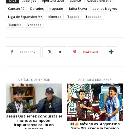
TAGS
Alebrijes
Apertura 2025
atlante
Atlético Morelia
Cancún FC
Dorados
Irapuato
Jaiba Brava
Leones Negros
Liga de Expansión MX
Mineros
Tapatío
Tepatitlán
Tlaxcala
Venados
Facebook
X
Pinterest
ARTÍCULO ANTERIOR
ARTÍCULO SIGUIENTE
Jesús Gutierrez conquista el
mundo: campeón
México vs. Argentina
irapuatense brilla en
Sub-20: crece la tensión