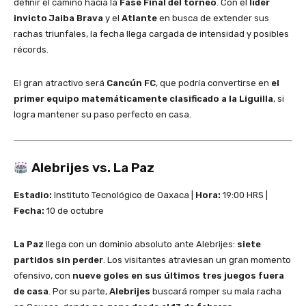
definir el camino hacia la
Fase Final del torneo
. Con el
líder
invicto Jaiba Brava
y el
Atlante
en busca de extender sus
rachas triunfales, la fecha llega cargada de intensidad y posibles
récords.
El gran atractivo será
Cancún FC
, que podría convertirse en
el
primer equipo matemáticamente clasificado a la Liguilla
, si
logra mantener su paso perfecto en casa.
Alebrijes vs. La Paz
Estadio:
Instituto Tecnológico de Oaxaca |
Hora:
19:00 HRS |
Fecha:
10 de octubre
La Paz
llega con un dominio absoluto ante Alebrijes:
siete
partidos sin perder
. Los visitantes atraviesan un gran momento
ofensivo, con
nueve goles en sus últimos tres juegos fuera
de casa
. Por su parte,
Alebrijes
buscará romper su mala racha