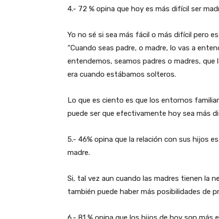
4.- 72 % opina que hoy es más difícil ser mad
Yo no sé si sea más fácil o más difícil pero 
“Cuando seas padre, o madre, lo vas a entende
entendemos, seamos padres o madres, que l
era cuando estábamos solteros.
Lo que es ciento es que los entornos familia
puede ser que efectivamente hoy sea más dif
5.- 46% opina que la relación con sus hijos e
madre.
Si, tal vez aun cuando las madres tienen la n
también puede haber más posibilidades de pre
6.- 81 % opina que los hijos de hoy son más 