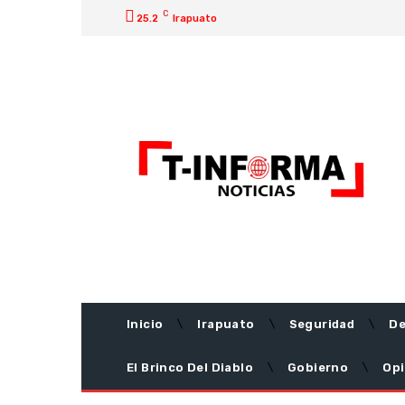
C
25.2
Irapuato
Inicio
Irapuato
Seguridad
De
El Brinco Del Diablo
Gobierno
Opi