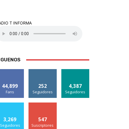
ADIO T INFORMA
IGUENOS
44,899
252
4,387
Fans
Seguidores
Seguidores
3,269
547
Seguidores
Suscriptores