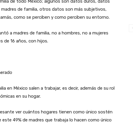
amilia de todo México; algunos son datos duros, datos
as madres de familia, otros datos son más subjetivos,
 mamás, como se perciben y como perciben su entorno.
untó a madres de familia, no a hombres, no a mujeres
s de 16 años, con hijos.
nerado
ia en México salen a trabajar, es decir, además de su rol
nómicas en su hogar.
teresante ver cuántos hogares tienen como único sostén
 de este 49% de madres que trabaja lo hacen como único