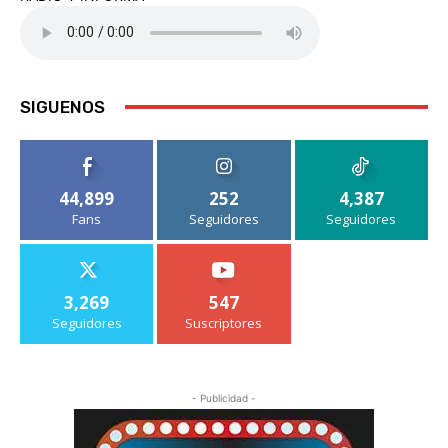
SIGUENOS
44,899
252
4,387
Fans
Seguidores
Seguidores
3,269
547
Seguidores
Suscriptores
- Publicidad -