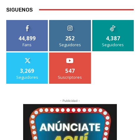
SIGUENOS
44,899
252
4,387
Fans
Seguidores
Seguidores
3,269
547
Seguidores
Suscriptores
- Publicidad -